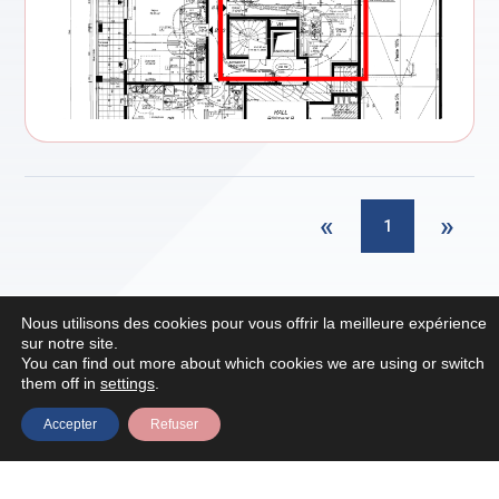
«
»
1
Nous utilisons des cookies pour vous offrir la meilleure expérience
sur notre site.
You can find out more about which cookies we are using or switch
them off in
settings
.
Veille réglementaire, ventes temporaires, catalogues…
Retrouvez l’intégralité de notre actualité dans notre
Accepter
Refuser
newsletter
Actify est un site administré par le Conseil National des