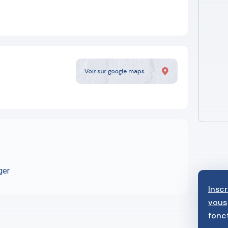
ger
Insc
vous
fonc