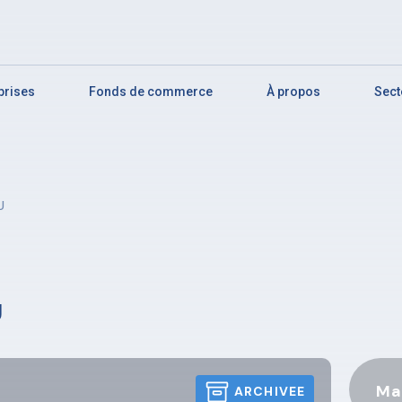
eprises
Fonds de commerce
À propos
Sect
U
U
Ma
ARCHIVEE