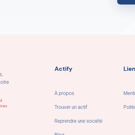
Actify
Lien
s,
notre
À propos
Menti
il
ires
Trouver un actif
Polit
Reprendre une société
Blog