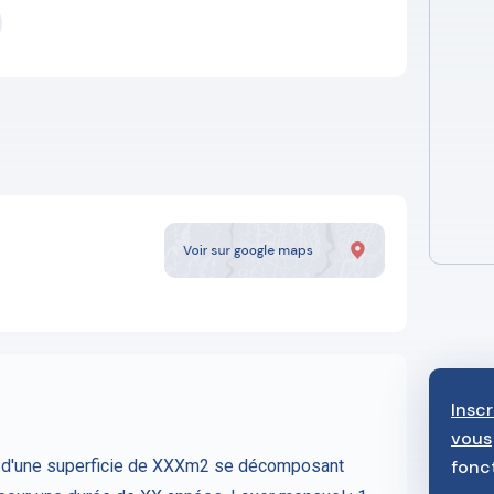
Insc
vous
l d'une superficie de XXXm2 se décomposant
fonc