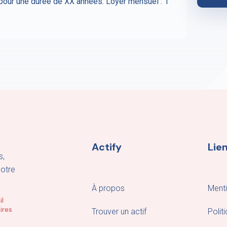
pour une durée de XX années. Loyer mensuel : 1
Actify
Lien
s,
notre
À propos
Menti
il
ires
Trouver un actif
Polit