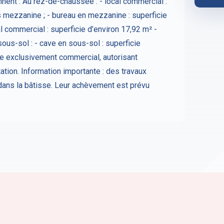
nent : Au rez-de-chaussée : - local commercial :
 mezzanine ; - bureau en mezzanine : superficie
l commercial : superficie d’environ 17,92 m² -
sous-sol : - cave en sous-sol : superficie
ge exclusivement commercial, autorisant
ntation. Information importante : des travaux
 dans la bâtisse. Leur achèvement est prévu