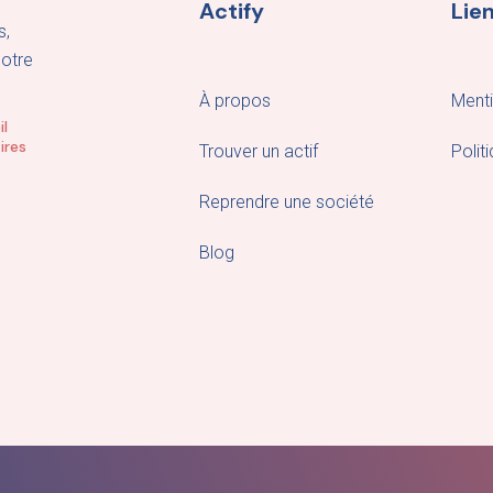
Actify
Lien
s,
notre
À propos
Menti
il
ires
Trouver un actif
Polit
Reprendre une société
Blog